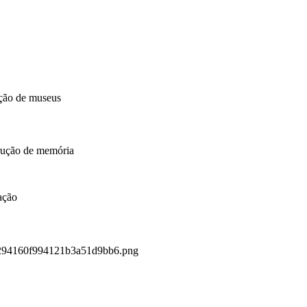
ição de museus
trução de memória
ação
10294160f994121b3a51d9bb6.png