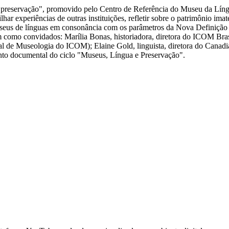
e preservação", promovido pelo Centro de Referência do Museu da Líng
har experiências de outras instituições, refletir sobre o patrimônio ima
s museus de línguas em consonância com os parâmetros da Nova Definiçã
m como convidados: Marília Bonas, historiadora, diretora do ICOM Bra
de Museologia do ICOM); Elaine Gold, linguista, diretora do Canadi
unto documental do ciclo "Museus, Língua e Preservação".