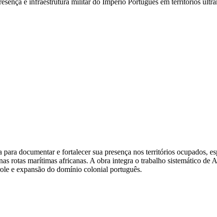
resença e infraestrutura militar do Império Português em territórios ultr
para documentar e fortalecer sua presença nos territórios ocupados, es
s rotas marítimas africanas. A obra integra o trabalho sistemático de A
trole e expansão do domínio colonial português.