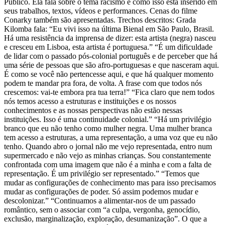
Público. Ela fala sobre o tema racismo e como isso está inserido em
seus trabalhos, textos, vídeos e performances. Cenas do filme
Conarky também são apresentadas. Trechos descritos: Grada
Kilomba fala: “Eu vivi isso na última Bienal em São Paulo, Brasil.
Há uma resistência da imprensa de dizer: esta artista (negra) nasceu
e cresceu em Lisboa, esta artista é portuguesa.” “É um dificuldade
de lidar com o passado pós-colonial português e de perceber que há
uma série de pessoas que são afro-portuguesas e que nasceram aqui.
É como se você não pertencesse aqui, e que há qualquer momento
podem te mandar pra fora, de volta. A frase com que todos nós
crescemos: vai-te embora pra tua terra!” “Fica claro que nem todos
nós temos acesso a estruturas e instituições e os nossos
conhecimentos e as nossas perspectivas não estão nessas
instituições. Isso é uma continuidade colonial.” “Há um privilégio
branco que eu não tenho como mulher negra. Uma mulher branca
tem acesso a estruturas, a uma representação, a uma voz que eu não
tenho. Quando abro o jornal não me vejo representada, entro num
supermercado e não vejo as minhas crianças. Sou constantemente
confrontada com uma imagem que não é a minha e com a falta de
representação. É um privilégio ser representado.” “Temos que
mudar as configurações de conhecimento mas para isso precisamos
mudar as configurações de poder. Só assim podemos mudar e
descolonizar.” “Continuamos a alimentar-nos de um passado
romântico, sem o associar com “a culpa, vergonha, genocídio,
exclusão, marginalização, exploração, desumanização”. O que a