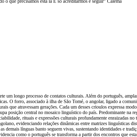
 o que precisamos está lá É só acreditarmos e seguir" Calema
lete um longo processo de contatos culturais. Além do português, ampla
as. O forro, associado à ilha de São Tomé, o angolar, ligado a comunida
urais que atravessam gerações. Cada um desses crioulos expressa modo
upa posição central no mosaico linguístico do país. Predominante na re
iabilidade, rituais e expressões culturais profundamente enraizadas no
olano, evidenciando relações dinâmicas entre matrizes linguísticas dis
as demais línguas banto seguem vivas, sustentando identidades e trad
idencia como o português se transforma a partir dos encontros que estabe