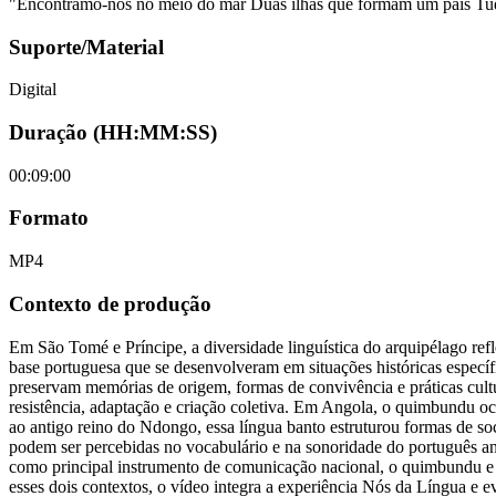
"Encontramo-nos no meio do mar Duas ilhas que formam um país Tudo
Suporte/Material
Digital
Duração (HH:MM:SS)
00:09:00
Formato
MP4
Contexto de produção
Em São Tomé e Príncipe, a diversidade linguística do arquipélago ref
base portuguesa que se desenvolveram em situações históricas específic
preservam memórias de origem, formas de convivência e práticas cult
resistência, adaptação e criação coletiva. Em Angola, o quimbundu oc
ao antigo reino do Ndongo, essa língua banto estruturou formas de soc
podem ser percebidas no vocabulário e na sonoridade do português ang
como principal instrumento de comunicação nacional, o quimbundu e 
esses dois contextos, o vídeo integra a experiência Nós da Língua e ev