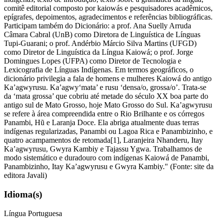
comitê editorial composto por kaiowás e pesquisadores acadêmicos,
epígrafes, depoimentos, agradecimentos e referências bibliográficas.
Participam também do Dicionário: a prof. Ana Suelly Arruda
Câmara Cabral (UnB) como Diretora de Linguística de Línguas
Tupi-Guarani; o prof. Andérbio Márcio Silva Martins (UFGD)
como Diretor de Linguística da Língua Kaiowá; o prof. Jorge
Domingues Lopes (UFPA) como Diretor de Tecnologia e
Lexicografia de Línguas Indígenas. Em termos geográficos, o
dicionário privilegia a fala de homens e mulheres Kaiowá do antigo
Ka’agwyrusu. Ka’agwy‘mata’ e rusu ‘densa/o, grossa/o’. Trata-se
da ‘mata grossa’ que cobriu até metade do século XX boa parte do
antigo sul de Mato Grosso, hoje Mato Grosso do Sul. Ka’agwyrusu
se refere à área compreendida entre o Rio Brilhante e os córregos
Panambi, Hũ e Laranja Doce. Ela abriga atualmente duas terras
indígenas regularizadas, Panambi ou Lagoa Rica e Panambizinho, e
quatro acampamentos de retomada[1], Laranjeira Nhanderu, Itay
Ka’agwyrusu, Gwyra Kambiy e Tajassu Ygwa. Trabalhamos de
modo sistemático e duradouro com indígenas Kaiowá de Panambi,
Panambizinho, Itay Ka’agwyrusu e Gwyra Kambiy." (Fonte: site da
editora Javali)
Idioma(s)
Língua Portuguesa