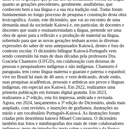
quanto as gerações precedentes, geralmente, analfabetas, que
conhecem bem a sua língua e a sua rica tradição oral. Todas foram
fundamentais no longo processo de pesquisa e construção desta obra
lexicográfica. Assim, este dicionário, que vai ao encontro de uma
demanda atual da sociedade Kaiowá e, em particular, de docentes e
discentes que usam e ensinam/estudam a língua, pretende ser uma
obra de apoio para a reflexão e a produção de material na língua,
sobretudo para que as novas gerações tenham acesso às diversas
expressões do saber de seus antepassados Kaiowá, dentro e fora do
contexto escolar. O dicionário bilíngue Kaiowá-Português vem
sendo construído há mais de duas décadas pela professora Dra.
Graciela Chamorro (UFGD), em colaboração com dezenas de
pessoas e pesquisadores indígenas e não indígenas. Chamorro é
paraguaia, tem como língua materna o guarani e paterna o espanhol;
vive no Brasil há mais de 40 anos, e vem dedicando, desde então,
suas pesquisas acadêmicas, pessoais e artísticas aos povos e línguas
indígenas, em especial aos Kaiowá. Em 2022, realizamos uma
primeira publicação em formato digital gratuita. Em 2023,
realizamos a 2ª edição, esta foi impressa, amlicada e revisada.
Agora, em 2024, lançamentos a 3ª edição do Dicionário, ainda mais
ampliado, com revisões, e inserções de grafismos, ilustrações no
miolo e um vocabulário Português-Kaiowá. As ilustrações foram
criadas pelo desenhista kaiowá Misael Concianza. O dicionário
também traz fotos e minibiografias dos mais de vinte colaboradores
indígenas; texto de introdução; texto sobre a gramática da língua;