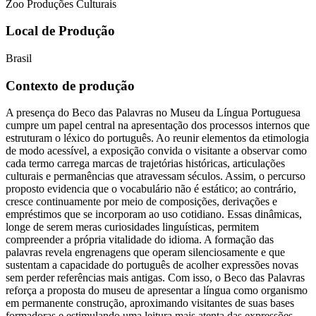
Zoo Produções Culturais
Local de Produção
Brasil
Contexto de produção
A presença do Beco das Palavras no Museu da Língua Portuguesa
cumpre um papel central na apresentação dos processos internos que
estruturam o léxico do português. Ao reunir elementos da etimologia
de modo acessível, a exposição convida o visitante a observar como
cada termo carrega marcas de trajetórias históricas, articulações
culturais e permanências que atravessam séculos. Assim, o percurso
proposto evidencia que o vocabulário não é estático; ao contrário,
cresce continuamente por meio de composições, derivações e
empréstimos que se incorporam ao uso cotidiano. Essas dinâmicas,
longe de serem meras curiosidades linguísticas, permitem
compreender a própria vitalidade do idioma. A formação das
palavras revela engrenagens que operam silenciosamente e que
sustentam a capacidade do português de acolher expressões novas
sem perder referências mais antigas. Com isso, o Beco das Palavras
reforça a proposta do museu de apresentar a língua como organismo
em permanente construção, aproximando visitantes de suas bases
formadoras e estimulando uma leitura mais atenta das expressões