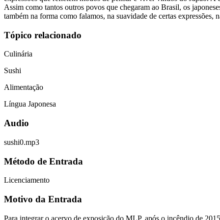
Assim como tantos outros povos que chegaram ao Brasil, os japoneses t
também na forma como falamos, na suavidade de certas expressões, na
Tópico relacionado
Culinária
Sushi
Alimentação
Língua Japonesa
Audio
sushi0.mp3
Método de Entrada
Licenciamento
Motivo da Entrada
Para integrar o acervo de exposição do MLP, após o incêndio de 201