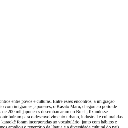
tros entre povos e culturas. Entre esses encontros, a imigração
avio com imigrantes japoneses, o Kasato Maru, chegou ao porto de
s de 200 mil japoneses desembarcaram no Brasil, fixando-se
ntribuíram para o desenvolvimento urbano, industrial e cultural das
e karaokê foram incorporadas ao vocabulário, junto com hábitos e
os ampliou o repertório da língua e a diversidade cultural do país.