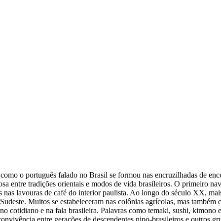
 como o português falado no Brasil se formou nas encruzilhadas de encon
a entre tradições orientais e modos de vida brasileiros. O primeiro n
nas lavouras de café do interior paulista. Ao longo do século XX, mai
Sudeste. Muitos se estabeleceram nas colônias agrícolas, mas também co
 cotidiano e na fala brasileira. Palavras como temaki, sushi, kimono 
nvivência entre gerações de descendentes nipo-brasileiros e outros grup