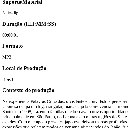
Suporte/Material
Nato-digital
Duração (HH:MM:SS)
00:00:01
Formato
MP3
Local de Produção
Brasil
Contexto de produção
Na experiência Palavras Cruzadas, o visitante é convidado a perceber
japonesa ocupa um lugar singular, marcada pela convivência harmonios
Santos em 1908, trazendo famílias que buscavam novas oportunidades 
principalmente em São Paulo, no Paraná e em outras regiões do Sul e 
cidades. Com o tempo, a presença japonesa deixou marcas profundas no
expressões que refletem modos de pensar e viver vindos do Japão. A co