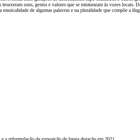
rouxeram sons, gestos e valores que se misturaram às vozes locais. Da 
 musicalidade de algumas palavras e na pluralidade que compõe a língu
5 e a reformulação da exposição de longa duração em 2021.