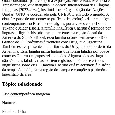
Obra constituída para compor a exposição: Nhe'ẽ Porã: Memória e
Transformação, que inaugurou a década Internacional das Línguas
Indígenas (2022-2032), instituída pela Organização das Nações
Unidas (ONU) e coordenada pela UNESCO em todo o mundo. A
obra faz parte de um contexto profícuo de produção da arte indígena
contemporânea no Brasil, tendo alguns porta-vozes como Daiara
Tukano e Jaider Esbell. A família linguística Charrua é formada por
línguas indígenas historicamente presentes na região do sul da
América do Sul. No Brasil, essa família ocorreu em áreas do Rio
Grande do Sul, próximas à fronteira com Uruguai e Argentina.
Também esteve presente em territórios do Uruguai e do nordeste da
Argentina. Essa família inclui línguas que foram faladas por povos
como os Charrua e grupos relacionados. Algumas dessas línguas
não são mais faladas, mas existem registros históricos e estudos
linguísticos sobre elas. A família Charrua está relacionada à história
da ocupação indígena na região do pampa e compõe o patrimônio
linguístico da área.
Tópico relacionado
Arte contemporânea indígena
Natureza
Flora brasileira