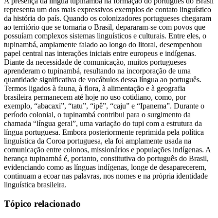
A presença da língua tupinambá na formação do português do Brasil
representa um dos mais expressivos exemplos de contato linguístico
da história do país. Quando os colonizadores portugueses chegaram
ao território que se tornaria o Brasil, depararam-se com povos que
possuíam complexos sistemas linguísticos e culturais. Entre eles, o
tupinambá, amplamente falado ao longo do litoral, desempenhou
papel central nas interações iniciais entre europeus e indígenas.
Diante da necessidade de comunicação, muitos portugueses
aprenderam o tupinambá, resultando na incorporação de uma
quantidade significativa de vocábulos dessa língua ao português.
Termos ligados à fauna, à flora, à alimentação e à geografia
brasileira permanecem até hoje no uso cotidiano, como, por
exemplo, “abacaxi”, “tatu”, “ipê”, “caju” e “Ipanema”. Durante o
período colonial, o tupinambá contribui para o surgimento da
chamada “língua geral”, uma variação do tupi com a estrutura da
língua portuguesa. Embora posteriormente reprimida pela política
linguística da Coroa portuguesa, ela foi amplamente usada na
comunicação entre colonos, missionários e populações indígenas. A
herança tupinambá é, portanto, constitutiva do português do Brasil,
evidenciando como as línguas indígenas, longe de desaparecerem,
continuam a ecoar nas palavras, nos nomes e na própria identidade
linguística brasileira.
Tópico relacionado