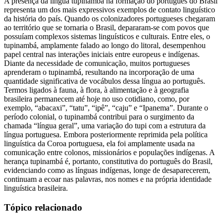
A presença da língua tupinambá na formação do português do Brasil
representa um dos mais expressivos exemplos de contato linguístico
da história do país. Quando os colonizadores portugueses chegaram
ao território que se tornaria o Brasil, depararam-se com povos que
possuíam complexos sistemas linguísticos e culturais. Entre eles, o
tupinambá, amplamente falado ao longo do litoral, desempenhou
papel central nas interações iniciais entre europeus e indígenas.
Diante da necessidade de comunicação, muitos portugueses
aprenderam o tupinambá, resultando na incorporação de uma
quantidade significativa de vocábulos dessa língua ao português.
Termos ligados à fauna, à flora, à alimentação e à geografia
brasileira permanecem até hoje no uso cotidiano, como, por
exemplo, “abacaxi”, “tatu”, “ipê”, “caju” e “Ipanema”. Durante o
período colonial, o tupinambá contribui para o surgimento da
chamada “língua geral”, uma variação do tupi com a estrutura da
língua portuguesa. Embora posteriormente reprimida pela política
linguística da Coroa portuguesa, ela foi amplamente usada na
comunicação entre colonos, missionários e populações indígenas. A
herança tupinambá é, portanto, constitutiva do português do Brasil,
evidenciando como as línguas indígenas, longe de desaparecerem,
continuam a ecoar nas palavras, nos nomes e na própria identidade
linguística brasileira.
Tópico relacionado