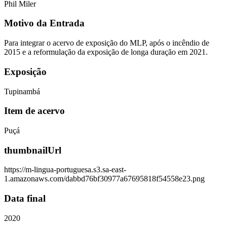
Phil Miler
Motivo da Entrada
Para integrar o acervo de exposição do MLP, após o incêndio de
2015 e a reformulação da exposição de longa duração em 2021.
Exposição
Tupinambá
Item de acervo
Puçá
thumbnailUrl
https://m-lingua-portuguesa.s3.sa-east-
1.amazonaws.com/dabbd76bf30977a67695818f54558e23.png
Data final
2020