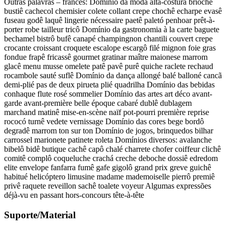
Outras palavras – francês: Domínio da moda alta-costura brioche
bustiê cachecol chemisier colete collant crepe chochê echarpe evasê
fuseau godê laquê lingerie nécessaire paetê paletó penhoar prêt-à-
porter robe tailleur tricô Domínio da gastronomia à la carte baguete
bechamel bistrô bufê canapé champingnon chantili couvert crepe
crocante croissant croquete escalope escargô filé mignon foie gras
fondue frapê fricassê gourmet gratinar maître maionese marrom
glacê menu musse omelete patê pavê purê quiche raclete rechaud
rocambole sauté suflê Domínio da dança allongé balé balloné cancã
demi-plié pas de deux pirueta plié quadrilha Domínio das bebidas
conhaque flute rosé sommelier Domínio das artes art déco avant-
garde avant-première belle époque cabaré dublê dublagem
marchand matinê mise-en-scène naïf pot-pourri première reprise
rococó turnê vedete vernissage Domínio das cores bege bordô
degradê marrom ton sur ton Domínio de jogos, brinquedos bilhar
carrossel marionete patinete roleta Domínios diversos: avalanche
bibelô bidê butique cachê capô chalé charrete chofer coiffeur clichê
comitê complô coqueluche crachá creche deboche dossiê edredom
elite envelope fanfarra fumê gafe gigolô grand prix greve guichê
habitué helicóptero limusine madame mademoiselle pierrô premiê
privê raquete reveillon sachê toalete voyeur Algumas expressões
déjà-vu en passant hors-concours tête-à-tête
Suporte/Material