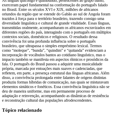
As línguas quicongo e quimbundo, pertencentes ao grupo banto,
exerceram papel fundamental na conformação do português falado
no Brasil. Entre os séculos XVI e XIX, milhões de africanos
oriundos da região que se estende do Gabão ao sul de Angola foram
trazidos à força para o território brasileiro, trazendo consigo uma
diversidade linguística e cultural de grande vitalidade. Essas línguas,
transmitidas oralmente, acompanharam os africanos escravizados em
diferentes regiões do país, interagindo com o português em múltiplos
contextos sociais, domésticos e religiosos. O resultado dessa
convivência foi uma profunda influência sobre o português
brasileiro, que ultrapassa o simples empréstimo lexical. Termos
como “moleque”, “bunda”, “quindim” e “quitanda” evidenciam a
incorporação de vocábulos bantos ao cotidiano linguístico, mas o
impacto também se manifesta em aspectos rítmicos e prosódicos da
fala. O português do Brasil passou a adquirir uma musicalidade
própria, marcada por entoações mais suaves e cadenciadas, que
refletem, em parte, a presença estrutural das línguas africanas. Além
disso, a convivência prolongada entre falantes de origens distintas
produziu formas híbridas de comunicação, nas quais se misturavam
elementos sintáticos e fonéticos. Essa convivência linguística não se
deu de maneira uniforme, mas em permanente processo de
adaptação e reinvenção, acompanhando as dinâmicas de resistência
e reconstrução cultural das populações afrodescendentes.
Tópico relacionado