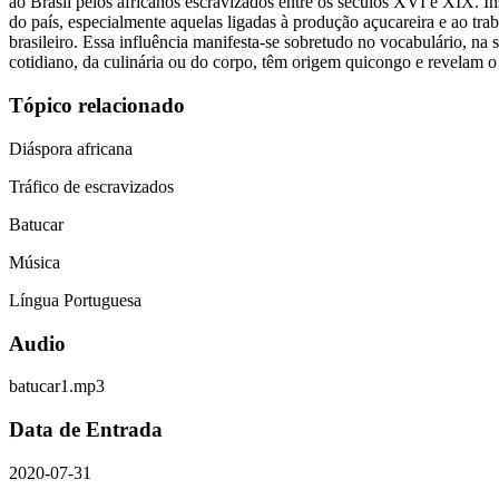
ao Brasil pelos africanos escravizados entre os séculos XVI e XIX. I
do país, especialmente aquelas ligadas à produção açucareira e ao tr
brasileiro. Essa influência manifesta-se sobretudo no vocabulário, n
cotidiano, da culinária ou do corpo, têm origem quicongo e revelam 
Tópico relacionado
Diáspora africana
Tráfico de escravizados
Batucar
Música
Língua Portuguesa
Audio
batucar1.mp3
Data de Entrada
2020-07-31