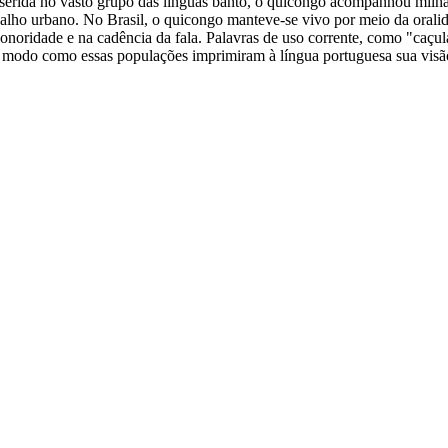
nserida no vasto grupo das línguas banto, o quicongo acompanhou milha
abalho urbano. No Brasil, o quicongo manteve-se vivo por meio da oral
a sonoridade e na cadência da fala. Palavras de uso corrente, como "caç
o modo como essas populações imprimiram à língua portuguesa sua visã