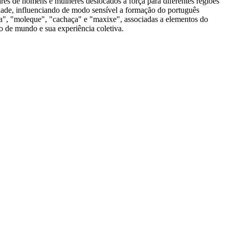
res de homens e mulheres deslocados à força para diferentes regiões
idade, influenciando de modo sensível a formação do português
ula", "moleque", "cachaça" e "maxixe", associadas a elementos do
o de mundo e sua experiência coletiva.